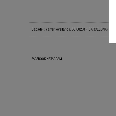
Sabadell: carrer jovellanos, 66 08201 ( BARCELONA)
FACEBOOK
INSTAGRAM