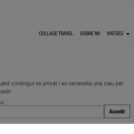
COLLAGE TRAVEL
SOBRE MI
VIATGES
est contingut es privat i es necessita una clau per
edir:
u: