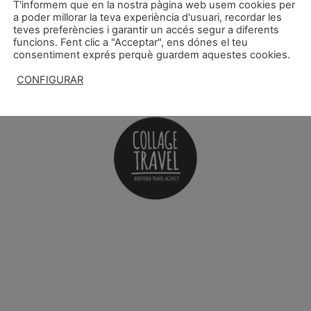
T'informem que en la nostra pàgina web usem cookies per
a poder millorar la teva experiència d'usuari, recordar les
teves preferències i garantir un accés segur a diferents
funcions. Fent clic a "Acceptar", ens dónes el teu
FAQS
Avís Legal
Política de privacitat
Política de Cookies
consentiment exprés perquè guardem aquestes cookies.
CONFIGURAR
ACCEPTAR