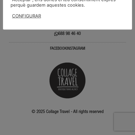
perquè guardem aquestes cookies.
FAQS
Avís Legal
Política de privacitat
Política de Cookies
CONFIGURAR
ACCEPTAR
Sabadell: carrer jovellanos, 66 08201 ( BARCELONA)
688 98 46 40
FACEBOOK
INSTAGRAM
© 2025 Collage Travel - All rights reserved