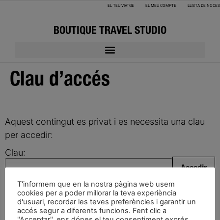
EL TEU VIATGE
EL MEU COMPTE
LLISTA DE NOCES
BOUTIQUE TRAVEL STUDIO
Clau d’accés
Aquest contingut es privat i es necessita una clau
per accedir:
Clau:
T'informem que en la nostra pàgina web usem
cookies per a poder millorar la teva experiència
d'usuari, recordar les teves preferències i garantir un
accés segur a diferents funcions. Fent clic a
"Acceptar", ens dónes el teu consentiment exprés