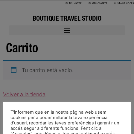
EL TEU VIATGE
EL MEU COMPTE
LLISTA DE NOCES
BOUTIQUE TRAVEL STUDIO
Carrito
Tu carrito está vacío.
Volver a la tienda
T'informem que en la nostra pàgina web usem
cookies per a poder millorar la teva experiència
FAQS
Avís Legal
Política de privacitat
Política de Cookies
d'usuari, recordar les teves preferències i garantir un
accés segur a diferents funcions. Fent clic a
Sabadell: carrer jovellanos, 66 08201 ( BARCELONA)
"Acceptar", ens dónes el teu consentiment exprés