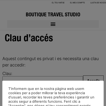
EL TEU VIATGE
EL MEU COMPTE
LLISTA DE NOCES
BOUTIQUE TRAVEL STUDIO
Clau d’accés
Aquest contingut es privat i es necessita una clau
per accedir:
Clau:
T'informem que en la nostra pàgina web usem
cookies per a poder millorar la teva experiència
d'usuari, recordar les teves preferències i garantir un
accés segur a diferents funcions. Fent clic a
"Acceptar", ens dónes el teu consentiment exprés