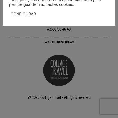
perquè guardem aquestes cookies.
FAQS
Avís Legal
Política de privacitat
Política de Cookies
CONFIGURAR
ACCEPTAR
Sabadell: carrer jovellanos, 66 08201 ( BARCELONA)
688 98 46 40
FACEBOOK
INSTAGRAM
© 2025 Collage Travel - All rights reserved