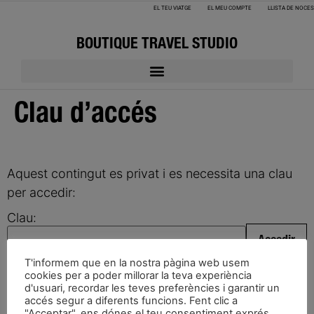
EL TEU VIATGE
EL MEU COMPTE
LLISTA DE NOCES
BOUTIQUE TRAVEL STUDIO
Clau d’accés
Aquest contingut es privat i es necessita una clau
per accedir:
Clau:
T'informem que en la nostra pàgina web usem
cookies per a poder millorar la teva experiència
d'usuari, recordar les teves preferències i garantir un
accés segur a diferents funcions. Fent clic a
"Acceptar", ens dónes el teu consentiment exprés