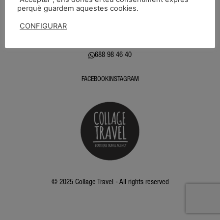
perquè guardem aquestes cookies.
FAQS
Avís Legal
Política de privacitat
Política de Cookies
CONFIGURAR
ACCEPTAR
Sabadell: carrer jovellanos, 66 08201 ( BARCELONA)
688 98 46 40
FACEBOOK
INSTAGRAM
© 2025 Collage Travel - All rights reserved